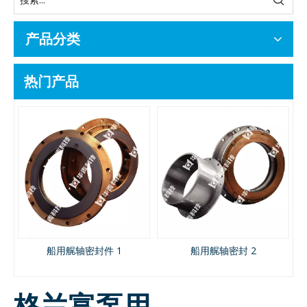
产品分类
热门产品
机
船用艉轴密封件 1
船用艉轴密封 2
格兰富泵用