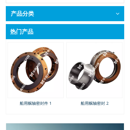
产品分类
热门产品
机
船用艉轴密封件 1
船用艉轴密封 2