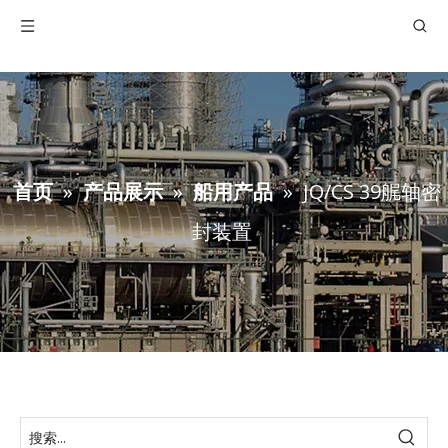
首页
»
产品展示
»
船用产品
»
JQ/CS 39艉轴密
封装置