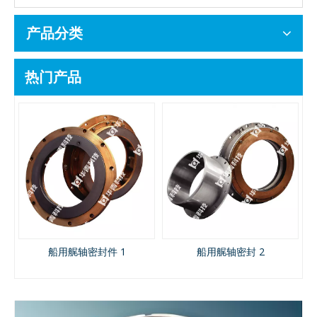
产品分类
热门产品
机
船用艉轴密封件 1
船用艉轴密封 2