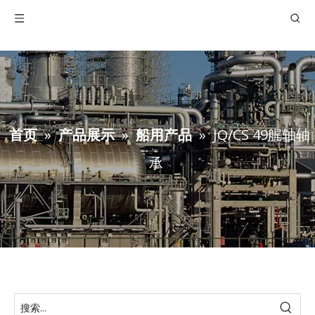
首页
»
产品展示
»
船用产品
»
JQ/CS 49艉轴轴
承