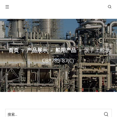
首页
»
产品展示
»
船用产品
»
滚子上舵承
CB*789-87(C)