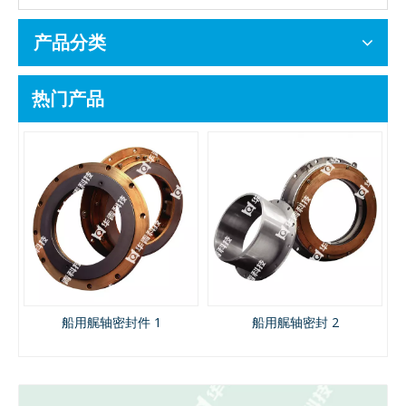
产品分类
热门产品
机
船用艉轴密封件 1
船用艉轴密封 2