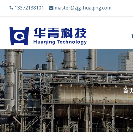
13372138101
master@zjg-huaqing.com


首