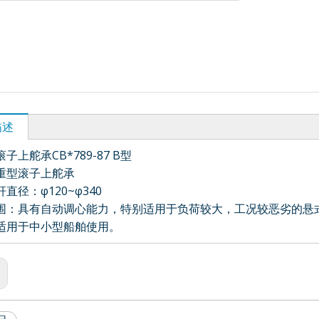
描述
子上舵承CB*789-87 B型
重型滚子上舵承
直径：φ120~φ340
围：具有自动调心能力，特别适用于负荷较大，工况较恶劣的悬
适用于中小型船舶使用。
流体密封
实心轴法兰型水冷负
釜、搅拌器用
釜、搅拌器用