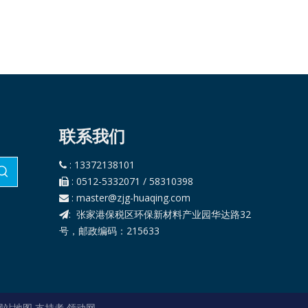
端
封
联系我们
: 13372138101

: 0512-5332071 / 58310398

:
master@zjg-huaqing.com

: 张家港保税区环保新材料产业园华达路32

号，邮政编码：215633
网站地图
支持者
领动网