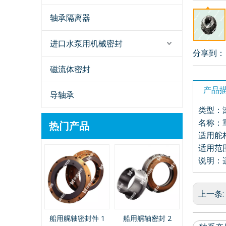
轴承隔离器
进口水泵用机械密封
分享到：
磁流体密封
产品
导轴承
类型：滚
名称：
热门产品
适用舵杆
适用范
说明：
上一条:
2型单端面橡胶
船用艉轴密封件 1
船用艉轴密封 2
同心双轴磁