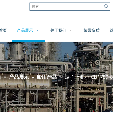
首页
产品展示
关于我们
荣誉资质
页
»
产品展示
»
船用产品
»
滚子上舵承 CB*789-87