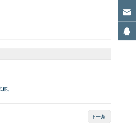
式舵。
RC 单端面橡胶波纹
HQ502型单端面橡胶
管机械密封
波纹管机械密封
下一条: