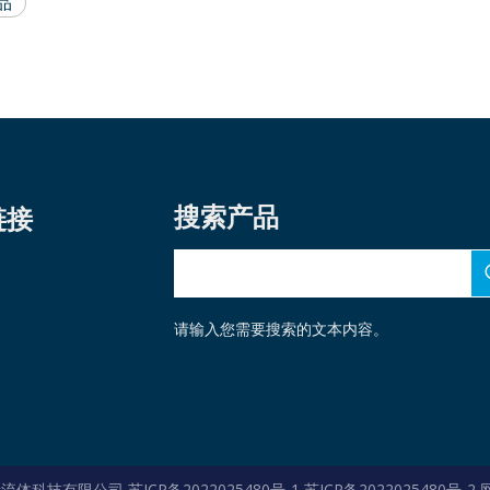
品
载磁流体密封
HQHSH-D型双端面
HQM451-D型双
集装式机械密封
面集装式机械密
搜索产品
链接
请输入您需要搜索的文本内容。
华青流体科技有限公司
苏ICP备2022025480号-1 苏ICP备2022025480号-2