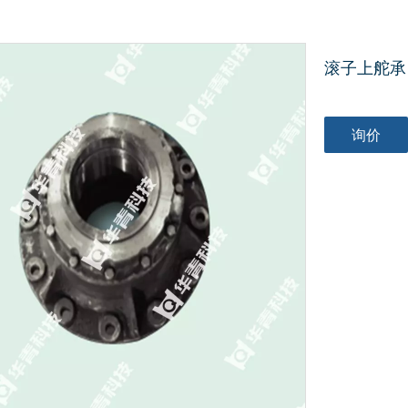
滚子上舵承 C
询价